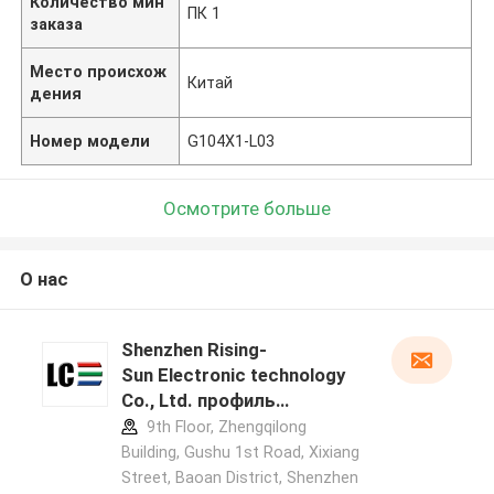
Количество мин
ПК 1
заказа
Место происхож
Китай
дения
Номер модели
G104X1-L03
Осмотрите больше
О нас
Shenzhen Rising-
Sun Electronic technology
Co., Ltd. профиль
производителя
9th Floor, Zhengqilong
Building, Gushu 1st Road, Xixiang
Street, Baoan District, Shenzhen