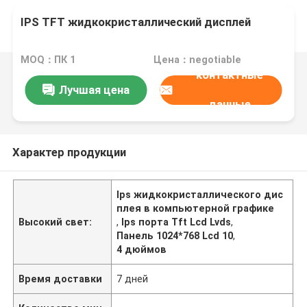
IPS TFT жидкокристаллический дисплей
MOQ：ПК 1
Цена：negotiable
контактные
Лучшая цена
данные
Характер продукции
Ips жидкокристаллического дис
плея в компьютерной графике
Высокий свет:
,
Ips порта Tft Lcd Lvds
,
Панель 1024*768 Lcd 10
,
4 дюймов
Время доставки
7 дней