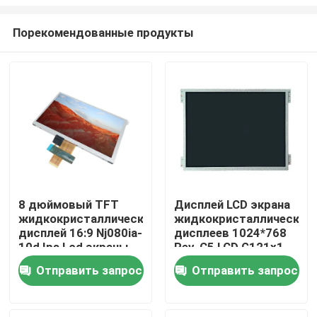
Порекомендованные продукты
8 дюймовый TFT
Дисплей LCD экрана
жидкокристаллический
жидкокристаллических
Домой
дисплей 16:9 Nj080ia-
дисплеев 1024*768
10d Ips Lcd экраны
Rev. C5 LCD G121x1-
Lvds 40 пин
L03 G104x1-L03
Продукты
Отправить запрос
Отправить запрос
Видеозаписи