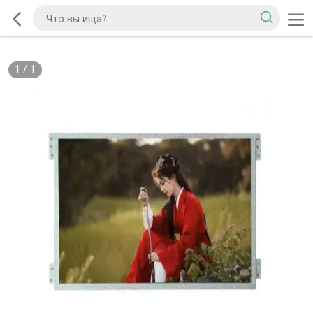
1
/
1