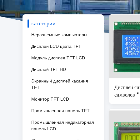
категории
Неразъемные компьютеры
Дисплей LCD цвета TFT
Модуль дисплея TFT LCD
Дисплей TFT HD
Экранный дисплей касания
Дисплей с
TFT
символов *
Монитор TFT LCD
модуль Син
5v
Промышленная панель TFT
Промышленная индикаторная
панель LCD