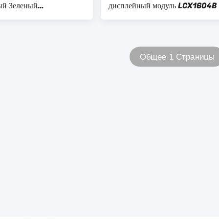
ый Зеленый
дисплейный модуль LCX1604B
ий цвет
линия 16 символический
параллельный порт
Общее 1 Страницы