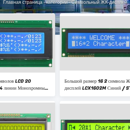
Главная страница
-
категории
-
Символьный ЖК-дисплей
имволов LCD 20
Большой размер 16 2 символа 
 4 линии Монохромный
дисплей LCX1602M Синий / 
ий белый подсвет порт
/ отрицательный / прозрачный