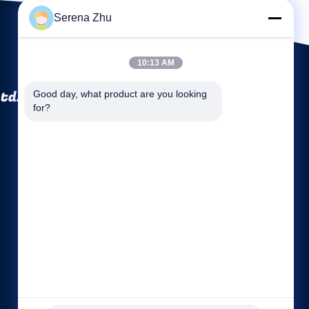
Serena Zhu
10:13 AM
td.
Good day, what product are you looking 
for?
Быстрые ссылки
Компании
Наша фабрика
контроль качества
Карта сайта
политика конфиденциальности
контактные данные