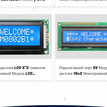
ательный / прозрачный
зеленый фонарь Параллельн
5v
дисплея LCD 8*2 символов
Параллельный порт 5V Мод
омный Модуль LCD
дисплея 16x2 Монохромны
ельный отрицательный
фоновый свет Цвет
5v