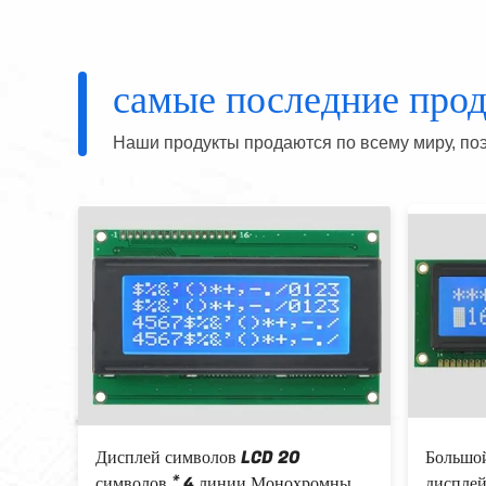
самые последние про
Наши продукты продаются по всему миру, поэ
Дисплей символов LCD 20
Большой
символов * 4 линии Монохромный
диспле