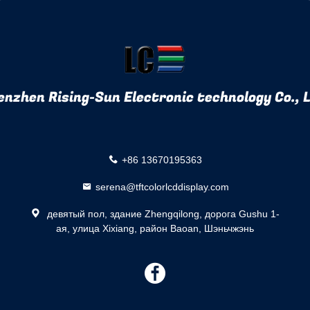
enzhen Rising-Sun Electronic technology Co., L
+86 13670195363
serena@tftcolorlcddisplay.com
девятый пол, здание Zhengqilong, дорога Gushu 1-
ая, улица Xixiang, район Baoan, Шэньчжэнь
描