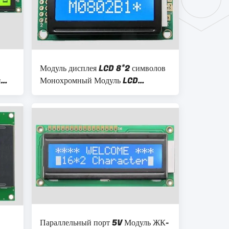
Модуль дисплея LCD 8*2 символов
и
Монохромный Модуль LCD
1A
Параллельный отрицательный
Белый 5v
Параллельный порт 5V Модуль ЖК-