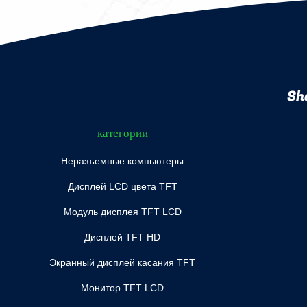
Sh
категории
Неразъемные компьютеры
Дисплей LCD цвета TFT
Модуль дисплея TFT LCD
Дисплей TFT HD
Экранный дисплей касания TFT
Монитор TFT LCD