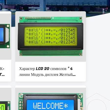
ЖК-
Характер LCD 20 символов * 4
STN
линии Модуль дисплея Желтый
зеленый фонарь Параллельный порт
5v