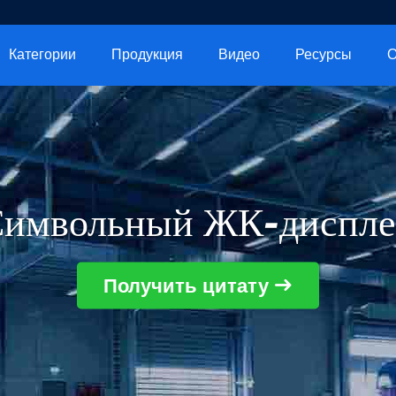
Категории
Продукция
Видео
Ресурсы
О
имвольный ЖК-диспл
Получить цитату