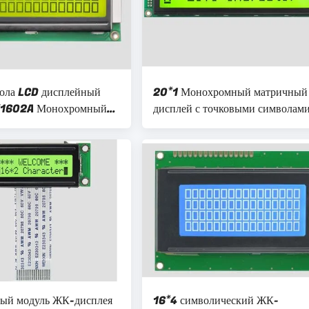
вола LCD дисплейный
20*1 Монохромный матричный
X1602A Монохромный
дисплей с точковыми символам
 параллельный порт 5V
Желтый зеленый фонарь LCX20
ый модуль ЖК-дисплея
16*4 символический ЖК-