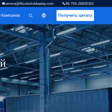
serena@tftcolorlcddisplay.com
86-755-26835301
 Компании
Получить цитату
描述
ей