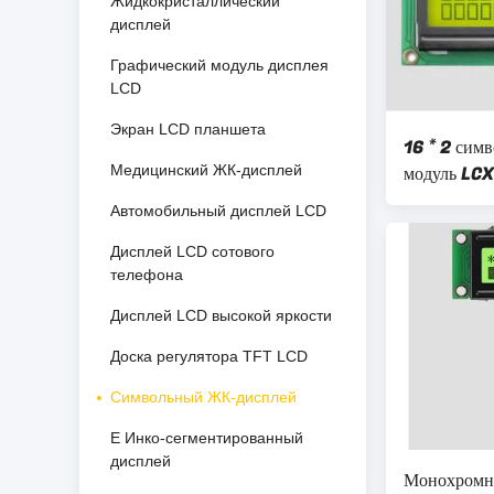
Жидкокристаллический
дисплей
Графический модуль дисплея
LCD
Экран LCD планшета
16 * 2 сим
Медицинский ЖК-дисплей
модуль LC
LCD модуль
Автомобильный дисплей LCD
Дисплей LCD сотового
телефона
Дисплей LCD высокой яркости
Доска регулятора TFT LCD
Символьный ЖК-дисплей
E Инко-сегментированный
дисплей
Монохромн