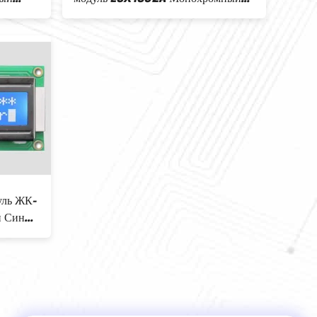
ый порт
LCD модуль параллельный порт 5V
уль ЖК-
й Синий