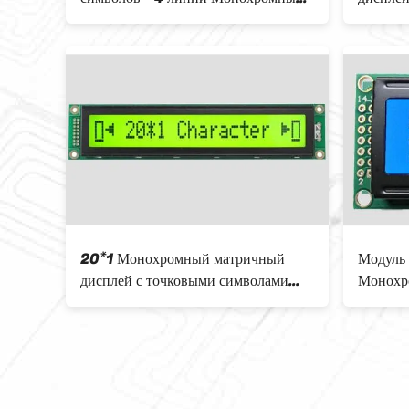
модуль Синий белый подсвет порт
/ отриц
5v
20*1 Монохромный матричный
Модуль 
дисплей с точковыми символами
Монохр
Желтый зеленый фонарь LCX201A
Паралл
Белый 