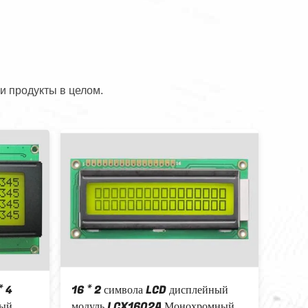
и продукты в целом.
* 4
16 * 2 символа LCD дисплейный
тый
модуль LCX1602A Монохромный