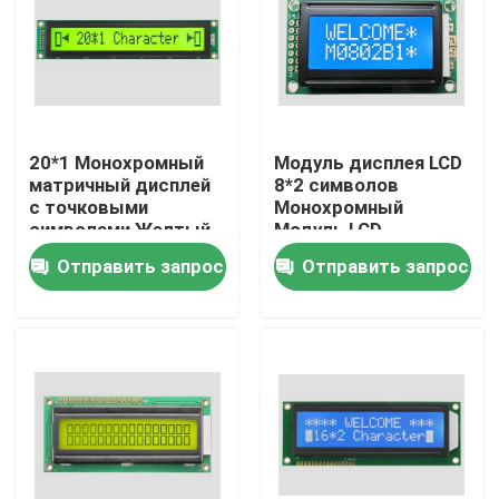
20*1 Монохромный
Модуль дисплея LCD
матричный дисплей
8*2 символов
с точковыми
Монохромный
символами Желтый
Модуль LCD
зеленый фонарь
Параллельный
Отправить запрос
Отправить запрос
LCX201A
отрицательный
Белый 5v
Домой
Продукты
Видеозаписи