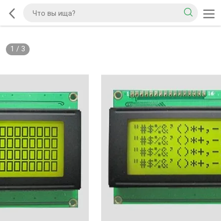
1
/
3