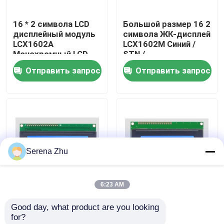
16 * 2 символа LCD
Большой размер 16 2
О нас
дисплейный модуль
символа ЖК-дисплей
LCX1602A
LCX1602M Синий /
Монохромный LCD
STN /
Экскурсия по заводу
модуль
отрицательный /
Отправить запрос
Отправить запрос
параллельный порт
прозрачный
5V
Контроль качества
Свяжитесь с нами
Serena Zhu
Новости
6:23 AM
Запросить расценки
Дисплей символов
16*4 символический
Good day, what product are you looking 
LCD 20 символов * 4
ЖК-дисплейный
for?
Неразъемные компьютеры
линии Монохромный
модуль LCX1604B 4