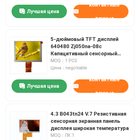
контактные
Лучшая цена
данные
5-дюймовый TFT дисплей
640480 Zj050na-08c
Капацитивный сенсорный
экран 250cd/M2
MOQ：1 PCS
Цена：negotiable
контактные
Лучшая цена
данные
4.3 В043tn24 V.7 Резистивная
сенсорная экранная панель
дисплея широкая температура
MOQ：ПК 1