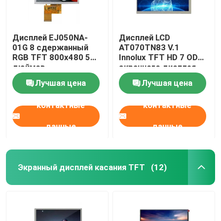
Дисплей EJ050NA-
Дисплей LCD
01G 8 сдержанный
AT070TN83 V.1
RGB TFT 800x480 5
Innolux TFT HD 7 ODM
дюймов
экранного дисплея
HDMI касания дюйма
Лучшая цена
Лучшая цена
контактные
контактные
данные
данные
Экранный дисплей касания TFT
(12)