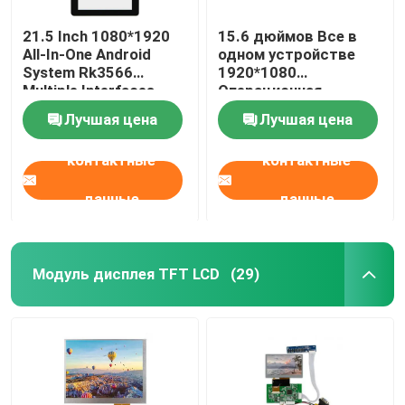
21.5 Inch 1080*1920
15.6 дюймов Все в
Доска регулятора TFT LCD
All-In-One Android
одном устройстве
System Rk3566
1920*1080
Multiple Interfaces
Операционная
Символьный ЖК-дисплей
Adjustable Brightness
система Android
Лучшая цена
Лучшая цена
Поддержка
нескольких
E Инко-сегментированный дисплей
контактные
контактные
интерфейсов
нескольких языков
данные
данные
Модуль дисплея TFT LCD
(29)