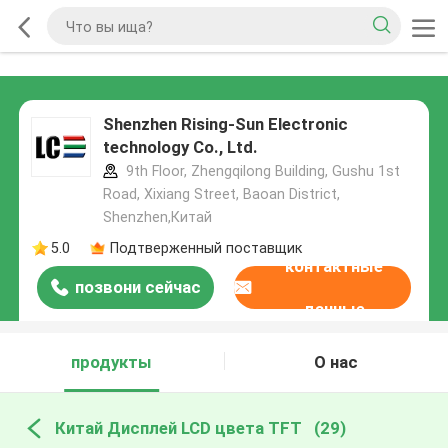
Shenzhen Rising-Sun Electronic
technology Co., Ltd.
9th Floor, Zhengqilong Building, Gushu 1st
Road, Xixiang Street, Baoan District,
Shenzhen,Китай
5.0
Подтверженный поставщик
контактные
позвони сейчас
данные
продукты
О нас
Китай Дисплей LCD цвета TFT
(29)