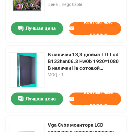
Цена：negotiable
О нас
контактные
Лучшая цена
данные
Экскурсия по заводу
Контроль качества
В наличии 13,3 дюйма Tft Lcd
B133han06.3 Hw0b 1920*1080
В наличии На сотовой
Свяжитесь с нами
сенсорной, I2C/Usb
MOQ：1
Новости
контактные
Лучшая цена
данные
Запросить расценки
Vga Cvbs монитора LCD
Неразъемные компьютеры
экранного дисплея касания