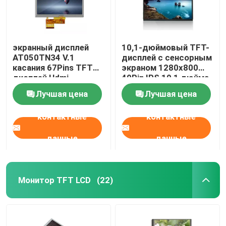
экранный дисплей
10,1-дюймовый TFT-
AT050TN34 V.1
дисплей с сенсорным
касания 67Pins TFT
экраном 1280x800
дисплей Hdmi
40Pin IPS 10,1 дюйма
400cd/M2 LCD 5
1280x800
Лучшая цена
Лучшая цена
дюймов
контактные
контактные
данные
данные
Монитор TFT LCD
(22)