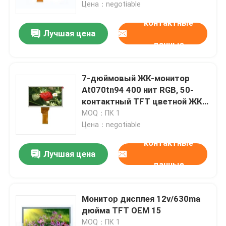
Цена：negotiable
контактные
Лучшая цена
данные
7-дюймовый ЖК-монитор
At070tn94 400 нит RGB, 50-
контактный TFT цветной ЖК-
дисплей
MOQ：ПК 1
Цена：negotiable
контактные
Лучшая цена
Домой
данные
Продукты
Монитор дисплея 12v/630ma
дюйма TFT OEM 15
Видеозаписи
MOQ：ПК 1