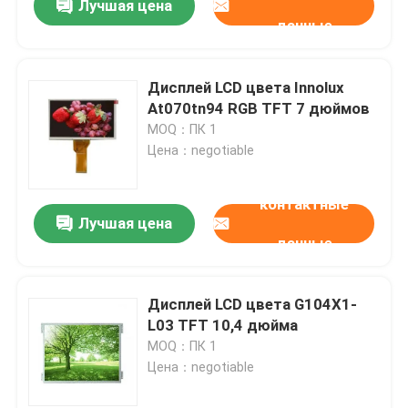
Лучшая цена
данные
Дисплей LCD цвета Innolux
At070tn94 RGB TFT 7 дюймов
MOQ：ПК 1
Цена：negotiable
контактные
Лучшая цена
данные
Дисплей LCD цвета G104X1-
L03 TFT 10,4 дюйма
MOQ：ПК 1
Цена：negotiable