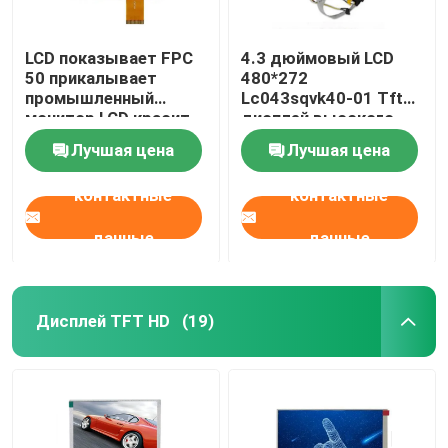
LCD показывает FPC
4.3 дюймовый LCD
50 прикалывает
480*272
промышленный
Lc043sqvk40-01 Tft
монитор LCD красит
дисплей высокого
дисплей TFT
разрешения Ttl
Лучшая цена
Лучшая цена
контактные
контактные
данные
данные
Дисплей TFT HD
(19)