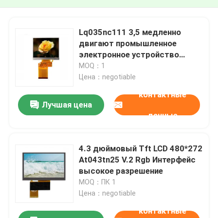
Lq035nc111 3,5 медленно
двигают промышленное
электронное устройство
320x240 дисплея Lcd дисплея
MOQ：1
Tft
Цена：negotiable
контактные
Лучшая цена
данные
4.3 дюймовый Tft LCD 480*272
At043tn25 V.2 Rgb Интерфейс
высокое разрешение
MOQ：ПК 1
Цена：negotiable
контактные