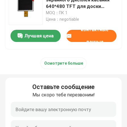
640*480 TFT для доски
регулятора
MOQ：ПК 1
Дисплей LCD цвета TFT
Цена：negotiable
контактные
Модуль дисплея TFT LCD
Лучшая цена
данные
Дисплей TFT HD
Осмотрите больше
Экранный дисплей касания TFT
Оставьте сообщение
Монитор TFT LCD
Мы скоро тебе перезвоним!
Промышленная панель TFT
Промышленная индикаторная панель LCD