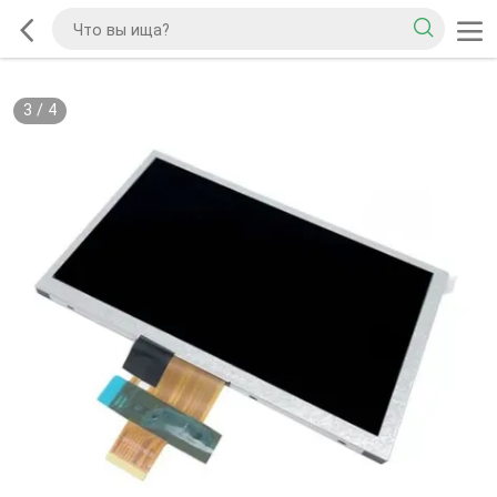
4
/
4