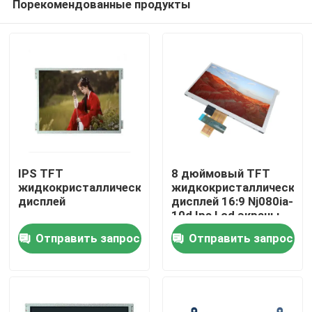
Порекомендованные продукты
IPS TFT
8 дюймовый TFT
жидкокристаллический
жидкокристаллический
дисплей
дисплей 16:9 Nj080ia-
10d Ips Lcd экраны
Домой
Lvds 40 пин
Отправить запрос
Отправить запрос
Продукты
Видеозаписи