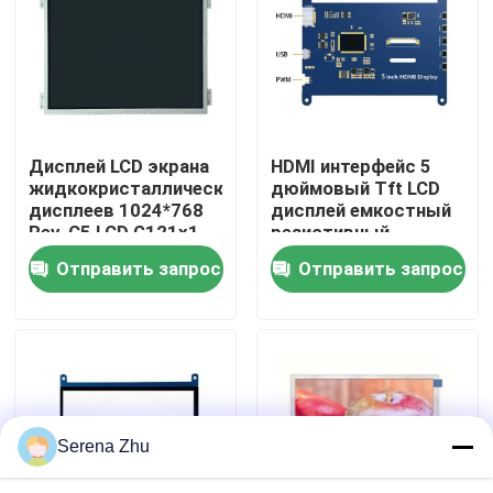
О нас
Экскурсия по заводу
Дисплей LCD экрана
HDMI интерфейс 5
жидкокристаллических
дюймовый Tft LCD
Контроль качества
дисплеев 1024*768
дисплей емкостный
Rev. C5 LCD G121x1-
резистивный
L03 G104x1-L03
сенсорный Raspberry
Отправить запрос
Отправить запрос
Свяжитесь с нами
Pi OS Ubuntu Windows
Новости
Запросить расценки
Serena Zhu
Неразъемные компьютеры