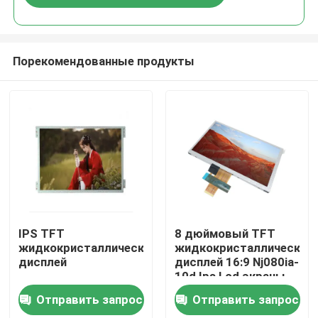
Порекомендованные продукты
Домой
IPS TFT
8 дюймовый TFT
жидкокристаллический
жидкокристаллический
дисплей
дисплей 16:9 Nj080ia-
Продукты
10d Ips Lcd экраны
Lvds 40 пин
Отправить запрос
Отправить запрос
Видеозаписи