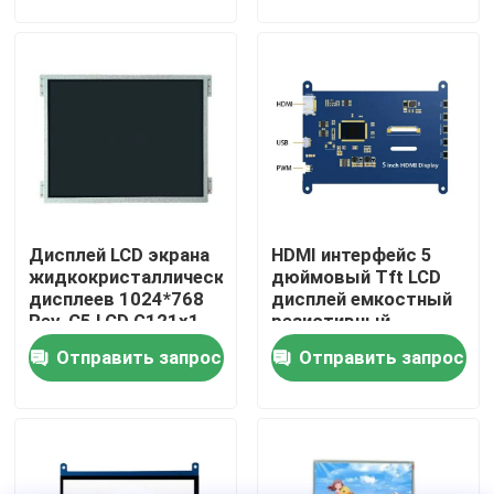
О нас
Экскурсия по заводу
Контроль качества
Дисплей LCD экрана
HDMI интерфейс 5
Свяжитесь с нами
жидкокристаллических
дюймовый Tft LCD
дисплеев 1024*768
дисплей емкостный
Rev. C5 LCD G121x1-
резистивный
Новости
L03 G104x1-L03
сенсорный Raspberry
Отправить запрос
Отправить запрос
Pi OS Ubuntu Windows
Запросить расценки
Неразъемные компьютеры