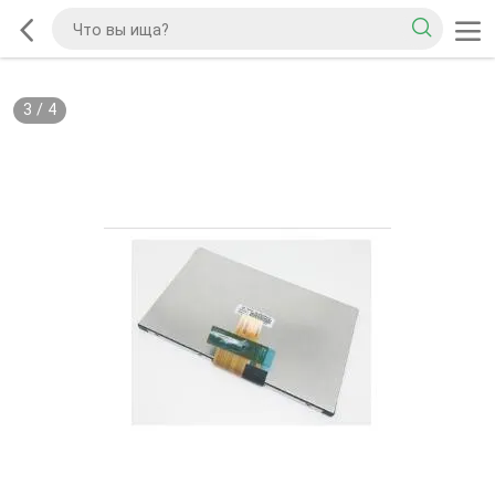
3
/
4