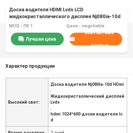
Доска водителя HDMI Lvds LCD
жидкокристаллического дисплея Nj080ia-10d
1024*600
MOQ：ПК 1
Цена：negotiable
контактные
Лучшая цена
данные
Характер продукции
Доска водителя Nj080ia-10d HDmi
,
Жидкокристаллический дисплей
Высокий свет:
Lvds
,
hdmi 1024*600 доски водителя lc
d
Время доставки
7 дней