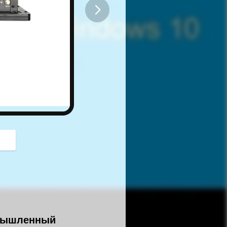
button
омышленный