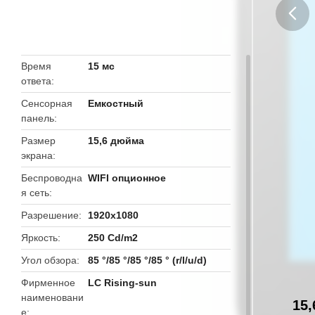
butto
Время
15 мс
ответа
Сенсорная
Емкостный
панель
Размер
15,6 дюйма
экрана
Беспроводна
WIFI опционное
я сеть
Разрешение
1920x1080
Яркость
250 Cd/m2
Угол обзора
85 °/85 °/85 °/85 ° (r/l/u/d)
Фирменное
LC Rising-sun
наименовани
15
е