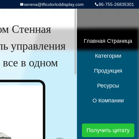
serena@tftcolorlcddisplay.com
86-755-26835301
ом Стенная
ь управления
Главная Страница
Категории
все в одном
Продукция
Ресурсы
О Компании
Получить цитату