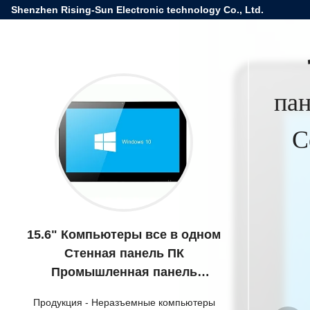
Shenzhen Rising-Sun Electronic technology Co., Ltd.
па
С
15.6" Компьютеры все в одном
Стенная панель ПК
Промышленная панель
управления Сенсорный экран
Продукция
-
Неразъемные компьютеры
Компьютеры все в одном