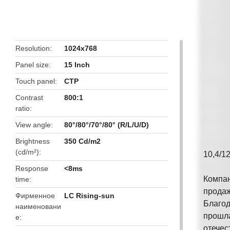
butto
Resolution
1024x768
Panel size
15 Inch
Touch panel
CTP
Contrast
800:1
ratio
View angle
80°/80°/70°/80° (R/L/U/D)
Brightness
350 Cd/m2
(cd/m²)
10,4/1
Response
<8ms
Компан
time
продаж
Фирменное
LC Rising-sun
Благод
наименовани
прошла
е
отечес