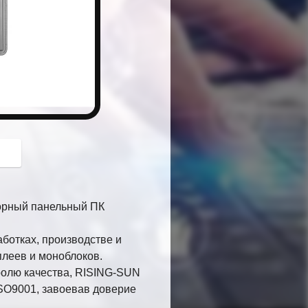
button
орный панельный ПК
ботках, производстве и
леев и моноблоков.
ролю качества, RISING-SUN
SO9001, завоевав доверие