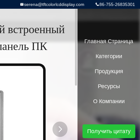
serena@tftcolorlcddisplay.com
86-755-26835301
й встроенный
панель ПК
Главная Страница
Категории
Продукция
Ресурсы
О Компании
Получить цитату