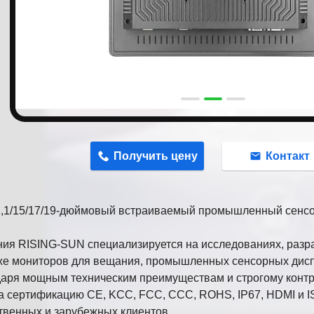
n
Получить цену
Контакт
2,1/15/17/19-дюймовый встраиваемый промышленный сенс
ия RISING-SUN специализируется на исследованиях, разра
е мониторов для вещания, промышленных сенсорных дисп
аря мощным техническим преимуществам и строгому конт
 сертификацию CE, KCC, FCC, CCC, ROHS, IP67, HDMI и I
твенных и зарубежных клиентов.