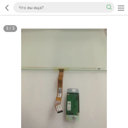
3
/
3