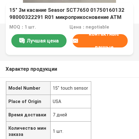
15" 3м касание Seasor SCT7650 01750160132
98000322291 R01 микроприкосновение ATM
части
MOQ：1 шт.
Цена：negotiable
контактные
Лучшая цена
данные
Характер продукции
Model Number
15" touch sensor
Place of Origin
USA
Время доставки
7 дней
Количество мин
1 шт.
заказа