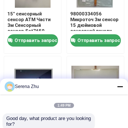
15" сенсорный
98000334056
О нас
сенсор АТМ Части
Микроточ 3м сенсор
3м Сенсорный
15 дюймовой
сенсор Sct7650
сенсорной панели
Экскурсия по заводу
01750160132 98-
Отправить запрос
Отправить запрос
0003-2229-1 Ex111
980003-2814-0 Exii-
Контроль качества
7760uc Microto
Свяжитесь с нами
Serena Zhu
Новости
1:49 PM
Запросить расценки
экранный дисплей
15 дюймовый
Good day, what product are you looking 
AT050TN34 V.1
сенсор 01750160132
for?
Неразъемные компьютеры
касания 67Pins TFT
98000322291 Ex111