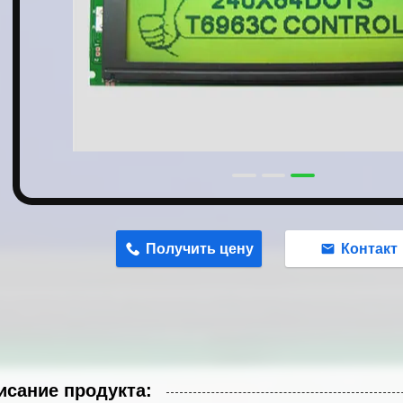
n
Получить цену
Контакт
исание продукта: