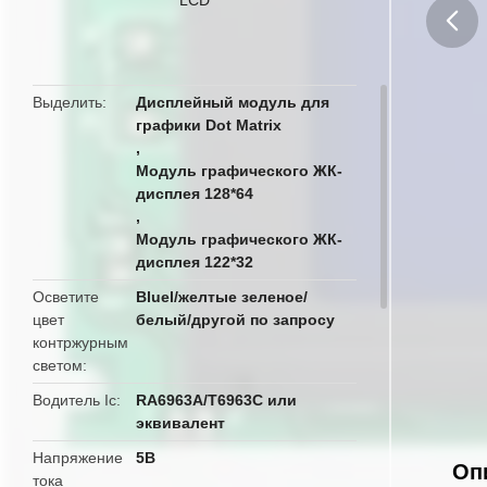
butto
Выделить
Дисплейный модуль для
графики Dot Matrix
,
Модуль графического ЖК-
дисплея 128*64
,
Модуль графического ЖК-
дисплея 122*32
Осветите
Bluel/желтые зеленое/
цвет
белый/другой по запросу
контржурным
светом
Водитель Ic
RA6963A/T6963C или
эквивалент
Напряжение
5В
Оп
тока