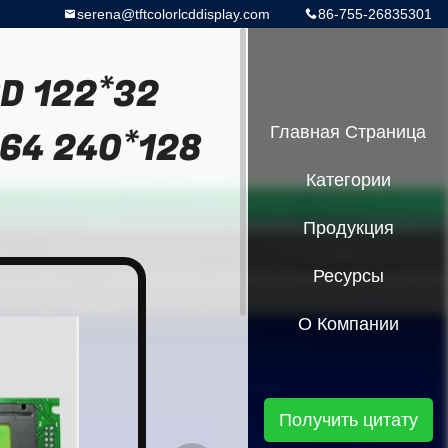
serena@tftcolorlcddisplay.com
86-755-26835301
CD 122*32
*64 240*128
Главная Страница
Категории
Продукция
Ресурсы
О Компании
Получить цитату