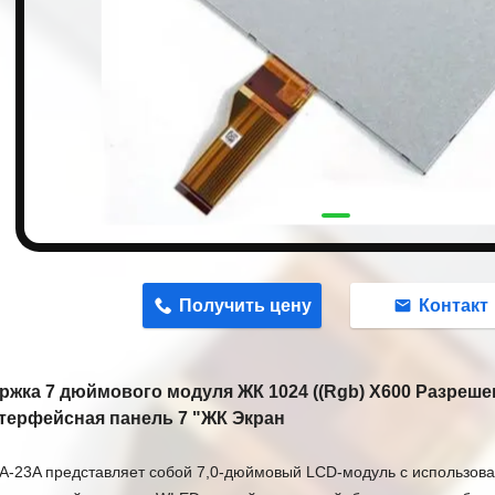
n
Получить цену
Контакт
ржка 7 дюймового модуля ЖК 1024 ((Rgb) X600 Разрешен
терфейсная панель 7 "ЖК Экран
-23A представляет собой 7,0-дюймовый LCD-модуль с использова