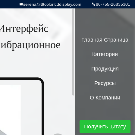
serena@tftcolorlcddisplay.com
86-755-26835301
Интерфейс
Вибрационное
Главная Страница
Категории
Продукция
Ресурсы
О Компании
Получить цитату