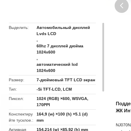
butto
Выделить
Автомобильный дисплей
Lvds LCD
,
60hz 7 дисплей дюйма
1024x600
,
автоматический lcd
1024x600
Размер
7-дюймовый TFT LCD экран
Тип
-Si TFT-LCD, LCM
Пиксел
1024 (RGB) ×600, WSVGA,
Подде
170PPI
ЖК Ин
Конспектиру
164,9 (w) ×100 (h) ×5.1 (d)
йте тусклое.
mm
NJ070NA
Активная
154,214 (w) ×85.92 (h) mm