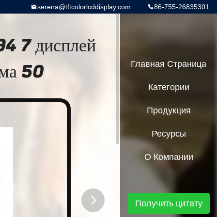
serena@tftcolorlcddisplay.com
86-755-26835301
4 7 дисплей
ма 50
Главная Страница
Категории
Продукция
Ресурсы
О Компании
Получить цитату