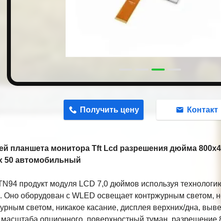
n
Получить цену
Контакт
й планшета монитора Tft Lcd разрешения дюйма 800x48
ux 50 автомобильный
N94 продукт модуля LCD 7,0 дюймов используя технологи
x. Оно оборудован с WLED освещает контржурным светом, 
урным светом, никакое касание, дисплея верхних/дна, выве
 масштаба опционного, поверхностный туман, разрешение 