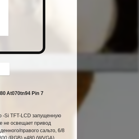
button
0 At070tn94 Pin 7
ю -Si TFT-LCD запущенную
не не освещает привод
денного/правого сальто, 6/8
800 (RGB) ×480 (WVGA),