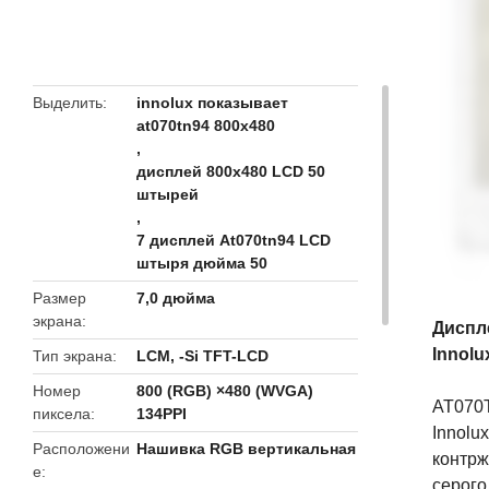
butto
Выделить
innolux показывает
at070tn94 800x480
,
дисплей 800x480 LCD 50
штырей
,
7 дисплей At070tn94 LCD
штыря дюйма 50
Размер
7,0 дюйма
экрана
Диспле
Innol
Тип экрана
LCM, -Si TFT-LCD
Номер
800 (RGB) ×480 (WVGA)
AT070T
пиксела
134PPI
Innolu
Расположени
Нашивка RGB вертикальная
контрж
е
серого