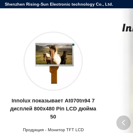
Shenzhen Rising-Sun Electronic technology Co., Ltd.
In
Innolux показывает At070tn94 7
дисплей 800x480 Pin LCD дюйма
50
Продукция
-
Монитор TFT LCD